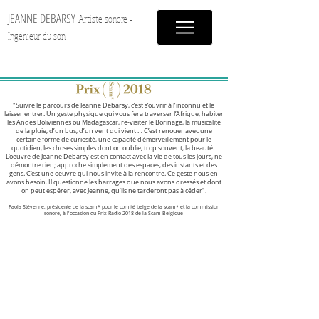
JEANNE DEBARSY
Artiste sonore -
Ingénieur du son
"Suivre le parcours de Jeanne Debarsy, c’est s’ouvrir à l’inconnu et le
laisser entrer. Un geste physique qui vous fera traverser l’Afrique, habiter
les Andes Boliviennes ou Madagascar, re-visiter le Borinage, la musicalité
de la pluie, d’un bus, d’un vent qui vient … C’est renouer avec une
certaine forme de curiosité, une capacité d’émerveillement pour le
quotidien, les choses simples dont on oublie, trop souvent, la beauté.
L’oeuvre de Jeanne Debarsy est en contact avec la vie de tous les jours, ne
démontre rien; approche simplement des espaces, des instants et des
gens. C’est une oeuvre qui nous invite à la rencontre. Ce geste nous en
avons besoin. Il questionne les barrages que nous avons dressés et dont
on peut espérer, avec Jeanne, qu’ils ne tarderont pas à céder".
Paola Stévenne, présidente de la scam* pour le comité belge de la scam* et la commission
sonore, à l'occasion du Prix Radio 2018 de la Scam Belgique