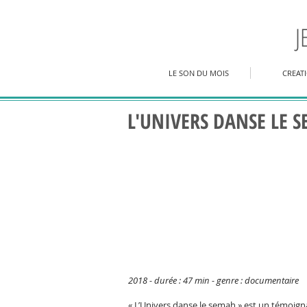
J
LE SON DU MOIS
CREAT
L'UNIVERS DANSE LE 
2018 - durée : 47 min - genre : documentaire
« L’Univers danse le semah » est un témoignag