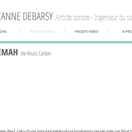
EANNE DEBARSY
Artiste sonore - Ingénieur du s
IONS
PROJETS RADIO
PROJETS VIDEO
A PR
SEMAH
de Anaïs Carton
e d’exil. Celui d’une minorité hétérodoxe longtemps persécutée par l’Etat turc