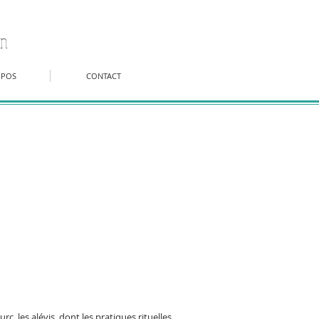
on
OPOS
CONTACT
, les alévis, dont les pratiques rituelles