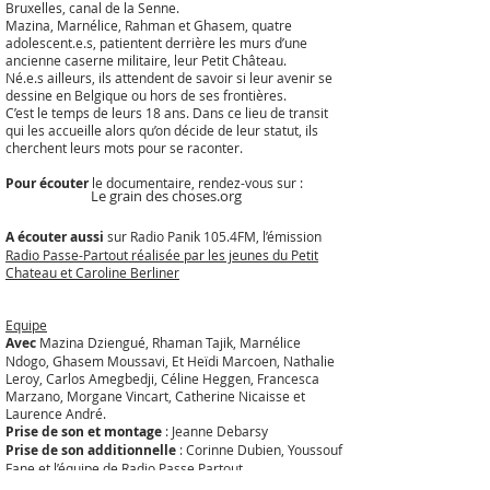
Bruxelles, canal de la Senne.
Mazina, Marnélice, Rahman et Ghasem, quatre
adolescent.e.s, patientent derrière les murs d’une
ancienne caserne militaire, leur Petit Château.
Né.e.s ailleurs, ils attendent de savoir si leur avenir se
dessine en Belgique ou hors de ses frontières.
C’est le temps de leurs 18 ans. Dans ce lieu de transit
qui les accueille alors qu’on décide de leur statut, ils
cherchent leurs mots pour se raconter.
Pour écouter
le documentaire, rendez-vous sur :
Le grain des choses.org
A écouter aussi
sur Radio Panik 105.4FM, l’émission
Radio Passe-Partout réalisée par les jeunes du Petit
Chateau et Caroline Berliner
Equipe
Avec
Mazina Dziengué, Rhaman Tajik, Marnélice
Ndogo, Ghasem Moussavi, Et Heïdi Marcoen, Nathalie
Leroy, Carlos Amegbedji, Céline Heggen, Francesca
Marzano, Morgane Vincart, Catherine Nicaisse et
Laurence André.
Prise de son et montage
: Jeanne Debarsy
Prise de son additionnelle
: Corinne Dubien, Youssouf
Fane et l’équipe de Radio Passe Partout
Montage, mise en onde et mixage
: Christophe Rault