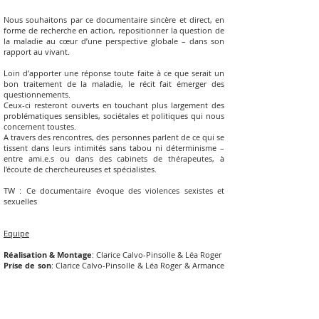
Nous souhaitons par ce documentaire sincère et direct, en
forme de recherche en action, repositionner la question de
la maladie au cœur d’une perspective globale – dans son
rapport au vivant.
Loin d’apporter une réponse toute faite à ce que serait un
bon traitement de la maladie, le récit fait émerger des
questionnements.
Ceux-ci resteront ouverts en touchant plus largement des
problématiques sensibles, sociétales et politiques qui nous
concernent toustes.
A travers des rencontres, des personnes parlent de ce qui se
tissent dans leurs intimités sans tabou ni déterminisme –
entre ami.e.s ou dans des cabinets de thérapeutes, à
l’écoute de chercheureuses et spécialistes.
TW : Ce documentaire évoque des viole
nces sexistes et
sexuelles
Equipe
Réalisation & Montage
: Clarice Calvo-Pinsolle & Léa Roger
Prise de son
: Clarice Calvo-Pinsolle & Léa Roger & Armance
Durix
Sound design & musique:
Clarice Calvo-Pinsolle & Léa
Roger
Mixage
: Jeanne Debarsy
Avec les voix de:
River, Matt Maillard, Garance Ribondin,