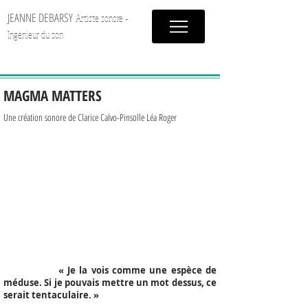
JEANNE DEBARSY
Artiste sonore -
Ingénieur du son
MAGMA MATTERS
Une création sonore de Clarice Calvo-Pinsolle Léa Roger
« Je la vois comme une espèce de
méduse. Si je pouvais mettre un mot dessus, ce
serait tentaculaire. »